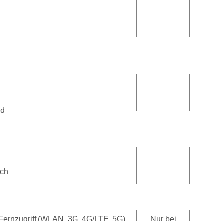
nd
ich
 Fernzugriff (WLAN, 3G, 4G/LTE, 5G),
Nur bei