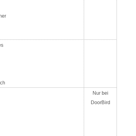
ner
es
ich
Nur bei
DoorBird