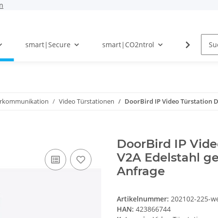
n
smart|Secure
smart|CO2ntrol
Photovolt
ürkommunikation
Video Türstationen
DoorBird IP Video Türstation D
DoorBird IP Vide
V2A Edelstahl ge
Anfrage
Artikelnummer:
202102-225-we
HAN:
423866744