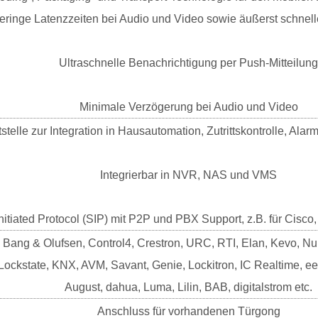
eringe Latenzzeiten bei Audio und Video sowie äußerst schnel
Ultraschnelle Benachrichtigung per Push-Mitteilung
Minimale Verzögerung bei Audio und Video
tstelle zur Integration in Hausautomation, Zutrittskontrolle, A
Integrierbar in NVR, NAS und VMS
nitiated Protocol (SIP) mit P2P und PBX Support, z.B. für Cisco
, Bang & Olufsen, Control4, Crestron, URC, RTI, Elan, Kevo, Nuki
, Lockstate, KNX, AVM, Savant, Genie, Lockitron, IC Realtime, e
August, dahua, Luma, Lilin, BAB, digitalstrom etc.
Anschluss für vorhandenen Türgong