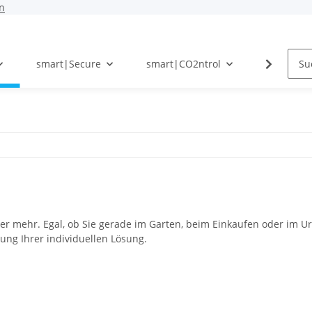
n
smart|Secure
smart|CO2ntrol
Photovolt
n
her mehr. Egal, ob Sie gerade im Garten, beim Einkaufen oder im U
tung Ihrer individuellen Lösung.