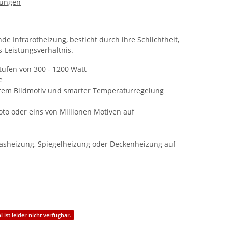
zungen
ende Infrarotheizung, besticht durch ihre Schlichtheit,
s-Leistungsverhältnis.
tufen von 300 - 1200 Watt
e
arem Bildmotiv und smarter Temperaturregelung
oto oder eins von Millionen Motiven auf
lasheizung, Spiegelheizung oder Deckenheizung auf
 ist leider nicht verfügbar.