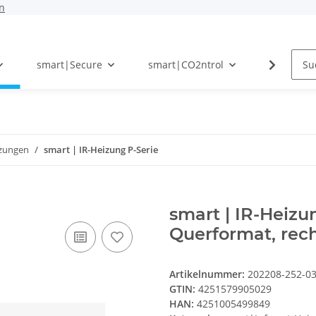
n
smart|Secure
smart|CO2ntrol
Photovolt
izungen
smart | IR-Heizung P-Serie
smart | IR-Heizu
Querformat, rec
Artikelnummer:
202208-252-0
GTIN:
4251579905029
HAN:
4251005499849