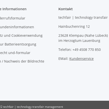
e Informationen
Kontakt
techfair | technology transfair
derrufsformular
Hainbuchenring 12
undeninformationen
tz und Cookieverwendung
23628 Klempau (Nahe Lübeck)
im Herzogtum Lauenburg
ur Batterieentsorgung
Telefon: +49 4508 770 850
recht und-formular
EMail:
Kundenservice
 / Nachweis der Bildrechte
2 techfair | technology transfair management