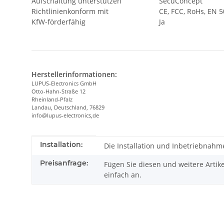
Aufschaltung unterstützen
SecuConcept
Richtlinienkonform mit
CE, FCC, RoHs, EN 
KfW-förderfähig
Ja
Herstellerinformationen:
LUPUS-Electronics GmbH
Otto-Hahn-Straße 12
Rheinland-Pfalz
Landau, Deutschland, 76829
info@lupus-electronics,de
Produkteigenschaft
Wert
Installation:
Die Installation und Inbetriebnahme
Preisanfrage:
Fügen Sie diesen und weitere Artik
einfach an.