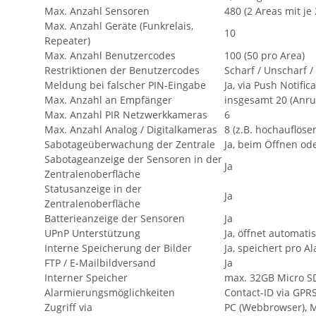
Max. Anzahl Sensoren
480 (2 Areas mit j
Max. Anzahl Geräte (Funkrelais,
10
Repeater)
Max. Anzahl Benutzercodes
100 (50 pro Area)
Restriktionen der Benutzercodes
Scharf / Unscharf / 
Meldung bei falscher PIN-Eingabe
Ja, via Push Notific
Max. Anzahl an Empfänger
insgesamt 20 (Anruf
Max. Anzahl PIR Netzwerkkameras
6
Max. Anzahl Analog / Digitalkameras
8 (z.B. hochauflös
Sabotageüberwachung der Zentrale
Ja, beim Öffnen o
Sabotageanzeige der Sensoren in der
Ja
Zentralenoberfläche
Statusanzeige in der
Ja
Zentralenoberfläche
Batterieanzeige der Sensoren
Ja
UPnP Unterstützung
Ja, öffnet automati
Interne Speicherung der Bilder
Ja, speichert pro 
FTP / E-Mailbildversand
Ja
Interner Speicher
max. 32GB Micro SD
Alarmierungsmöglichkeiten
Contact-ID via GPRS
Zugriff via
PC (Webbrowser), 