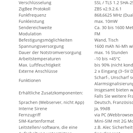
Verschlüsselung
SSL / TLS 1.2 SHA-
ZigBee Protokoll
ZBS v2.9.2.6.1
Funkfrequenz
868,6625 MHz (Dual
Funkleistung
max. 10mW
Sendereichweite
Ca. 30 bis 1600 Me
Modulation
FM
Befestigungsmöglichkeiten
Wand, Tisch
Spannungsversorgung
1600 mAh Ni-Mh wi
Dauer der Notstromversorgung
max. 16 Stunden
Arbeitstemperaturen
-10 bis +45°C
Max. Luftfeuchtigkeit
bis 90% (nicht kon
Externe Anschlüsse
2 x Eingang (3~5V 
Scharf-, Unscharf s
Funktionen
Alarmsignalisierun
Insgesamt bieten w
Erhältliche Zusatzkomponenten:
Falls Sie weitere F
Sprachen (Webserver, nicht App)
Deutsch, Französisc
Interne Sirene
Ja, 99dB
Fernzugriff
via PC (Webbrowser
SIM-Kartenformat
Mini-SIM mit 2G M
Leitstellen/-software, die eine
z.B. Alec Sicherh