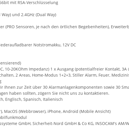
256bit mit RSA-Verschlüsselung
 Way) und 2.4GHz (Dual Way)
ter (PRO Sensoren, je nach den örtlichen Begebenheiten), Erweiter
ederaufladbarer Notstromakku, 12V DC
densierend)
DC, 10-20KOhm Impedanz) 1 x Ausgang (potentialfreier Kontakt, 3A
chalten, 2 Areas, Home-Modus 1+2+3, Stiller Alarm, Feuer, Medizini
g
ir Ihnen zur Zeit über 30 Alarmanlagenkomponenten sowie 30 Sma
ragen haben sollten, zögern Sie nicht uns zu kontaktieren.
h, Englisch, Spanisch, Italienisch
), MacOS (Webbrowser), iPhone, Android (Mobile Ansicht)
obilfunkmodul
eitssysteme GmbH, Sicherheit-Nord GmbH & Co KG, INSOCAM's AM/Wi