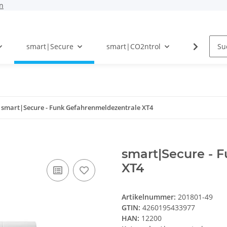
n
smart|Secure
smart|CO2ntrol
Photovolt
smart|Secure - Funk Gefahrenmeldezentrale XT4
smart|Secure - 
XT4
Artikelnummer:
201801-49
GTIN:
4260195433977
HAN:
12200