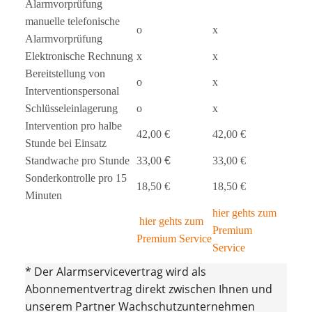
Alarmvorprüfung
manuelle telefonische
o
x
Alarmvorprüfung
Elektronische Rechnung
x
x
Bereitstellung von
o
x
Interventionspersonal
Schlüsseleinlagerung
o
x
Intervention pro halbe
42,00 €
42,00 €
Stunde bei Einsatz
Standwache pro Stunde
33,00
€
33,00 €
Sonderkontrolle pro 15
18,50 €
18,50 €
Minuten
hier gehts zum
hier gehts zum
Premium
Premium Service
Service
* Der Alarmservicevertrag wird als
Abonnementvertrag direkt zwischen Ihnen und
unserem Partner Wachschutzunternehmen