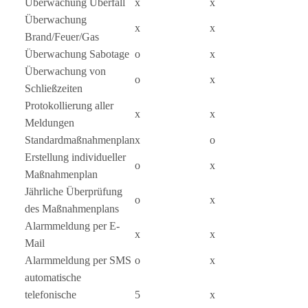
Überwachung Überfall
x
x
Überwachung
x
x
Brand/Feuer/Gas
Überwachung Sabotage
o
x
Überwachung von
o
x
Schließzeiten
Protokollierung aller
x
x
Meldungen
Standardmaßnahmenplan
x
o
Erstellung individueller
o
x
Maßnahmenplan
Jährliche Überprüfung
o
x
des Maßnahmenplans
Alarmmeldung per E-
x
x
Mail
Alarmmeldung per SMS
o
x
automatische
telefonische
5
x